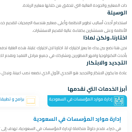
ذات المعايير والجودة العالية التي تتحقق من خلالها معايير الريادة.
الوسيلة
استخدام أحدث أساليب تطوير الانظمة وأعلى معايير هندسة البرمجيات لتقديم خدم
الأنظمة وعلى مستشارين بكفاءة عالية لتقديم الاستشارات.
اختارنا..ولكن لماذا
نحن هنا نضع بين يدك ما يعزز اختيارك لنا. اختارنا لان اختيارك غايتنا، هذه الغا
بأحدث التكنولوجيا وامهر المطورين ونشاركك في جميع مراحل التنفيذ ونقدم لك
التجديد والابتكار
عادة ما يكون الابتكار والتجديد هو التحدي الأول الذي نضعه نصب اعيننا، ونبذل ك
أبرز الخدمات التي نقدمها
إدارة موارد المؤسسات في السعودية
برامج و تطبيق
إدارة موارد المؤسسات في السعودية
في خبراء، نقدم حلولاً متكاملة لإدارة المؤسسات في السعودية، تهدف إلى 