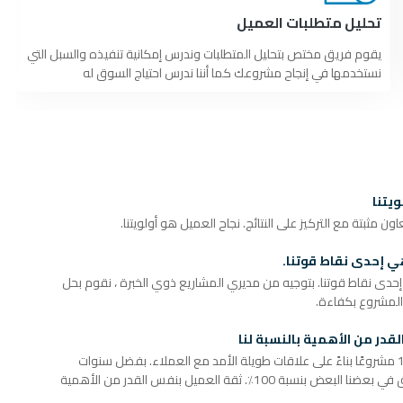
تحليل متطلبات العميل
يقوم فريق مختص بتحليل المتطلبات وندرس إمكانية تنفيذه والسبل التي
نستخدمها في إنجاح مشروعك كما أننا ندرس احتياج السوق له
يتنا
ن مثبتة مع التركيز على النتائج. نجاح العميل هو أولويتنا.
هي إحدى نقاط قوتنا.
إحدى نقاط قوتنا. بتوجيه من مديري المشاريع ذوي الخبرة ، نقوم بحل
ء المشروع بكفاءة.
قدر من الأهمية بالنسبة لنا
لقد أكملنا أكثر من 120 مشروعًا بناءً على علاقات طويلة الأمد مع العملاء. بفضل سنوات
عديدة من التعاون ، نثق في بعضنا البعض بنسبة 100٪. ثقة العميل بنفس القدر من الأهمية