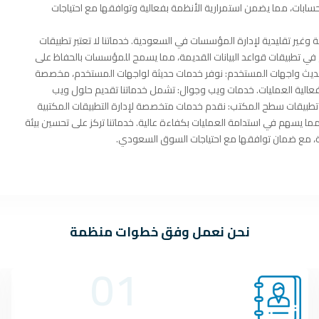
لحسابات، مما يضمن استمرارية الأنظمة بفعالية وتوافقها مع احتياجات
وغير تقليدية لإدارة المؤسسات في السعودية. خدماتنا لا تعتبر تطبيقات
 تطبيقات قواعد البيانات القديمة، مما يسمح للمؤسسات بالحفاظ على
ة الأنظمة الحالية دون الحاجة إلى استبدالها بالكامل. مميزات الخدمة: تحديث واجهات المستخدم: نوفر خدمات حديثة لواجهات المستخدم، مخصصة
 فعالية العمليات. خدمات ويب وجوال: تشمل خدماتنا تقديم حلول ويب
رة تطبيقات سطح المكتب: نقدم خدمات متخصصة لإدارة التطبيقات المكتبية
للمبيعات والمشتريات وعملياتها المالية، سواء عبر تطبيقات الجوال أو الويب، مما يسهم في استدامة العمليات بكفاءة عالية. خدماتنا تركز على تحسين بيئة
ة، مع ضمان توافقها مع احتياجات السوق السعودي.
نحن نعمل وفق خطوات منظمة
01