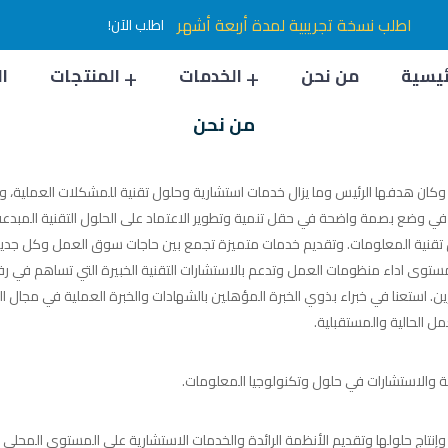
اطلب نسخة تجريبية لمدة أربعة أشهر
اطلب الآن!
ئيسية
من نحن
الخدمات
المنتجات
ا
من نحن
 وكان هدفها الرئيس وما يزال خدمات استشارية وحلول تقنية للمشكلات العملي
ة في وضع بصمة واضحة في حقل تنمية وتطوير الاعتماد على الحلول التقنية المبدع
نية المعلومات. وتقديم خدمات متميزة تجمع بين حاجات سوق العمل وكل جديد ف
داء منظومات العمل وتدعم بالاستشارات التقنية الخبيرة التي تساهم في رفع مست
ين. استعنا في خبراء بذوي الخبرة المؤهلين بالشهادات والخبرة العملية في مجال ا
ل الحالية والمستقبلية.
ة والاستشارات في حلول وتكنولوجيا المعلومات.
نتاج حلولها وتقديم الأنظمة الرائدة والخدمات الاستشارية على المستوى المحلي وا