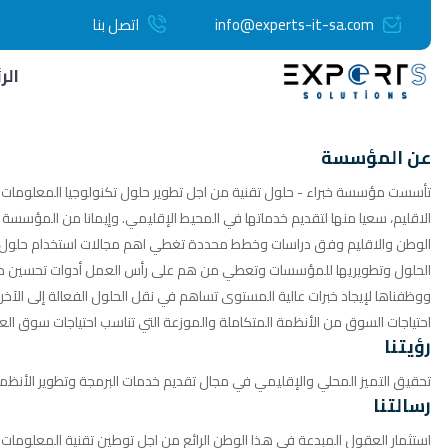
info@experts-it-sa.com
اتصل بنا
الر
عن المؤسسة
تأسست مؤسسة خبراء - حلول تقنية من اجل تطوير حلول تكنولوجيا المعلومات
الاقليم، سعيا منها لتقديم خدماتها في المحيط الإقليمي. وإيمانا من المؤسس
الوطن والاقليم وفق دراسات وخطط محددة تغطي اهم مجالات استخدام حلول تق
الحلول وتطويريها للمؤسسات وتعطي من هم على رأس العمل أدوات تحسين مستوى ا
ووظفناها لإيجاد خبرات عالية المستوى تساهم في نقل الحلول الفعالة إلى الآخر
احتياجات السوق من الأنظمة المتكاملة والموزعة التي تناسب احتياجات سوق العم
رؤيتنا
تحقيق التميز المحلي والإقليمي في مجال تقديم خدمات البرمجة وتطوير الأنظم
رسالتنا
استثمار العقول المبدعة في هذا الوطن الرائع من اجل توطين تقنية المعلومات وإ