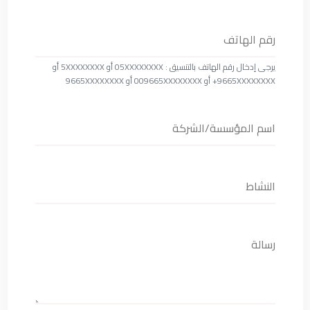
يرجى إدخال رقم الهاتف بالتنسيق : ‎05XXXXXXXX أو ‎5XXXXXXXX أو
‎+9665XXXXXXXX أو ‎009665XXXXXXXX أو ‎9665XXXXXXXX